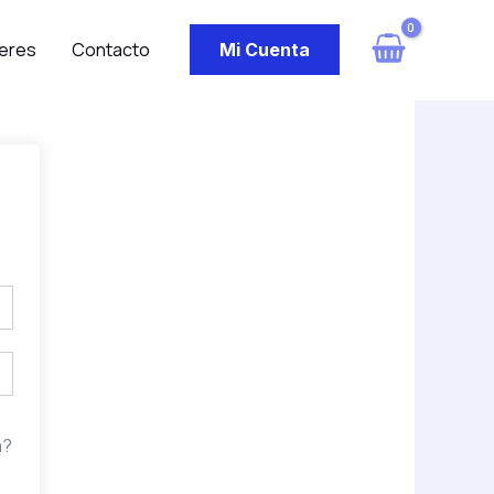
eres
Contacto
Mi Cuenta
a?